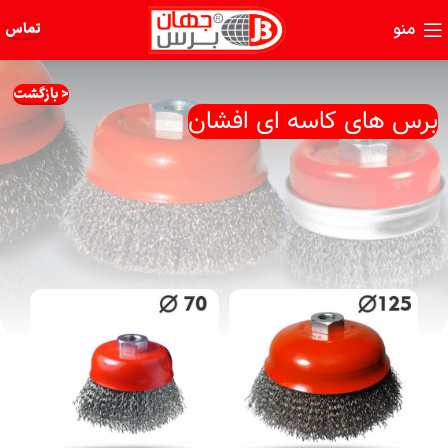
منو
تماس
< بازگشت
برس های کاسه ای افشان