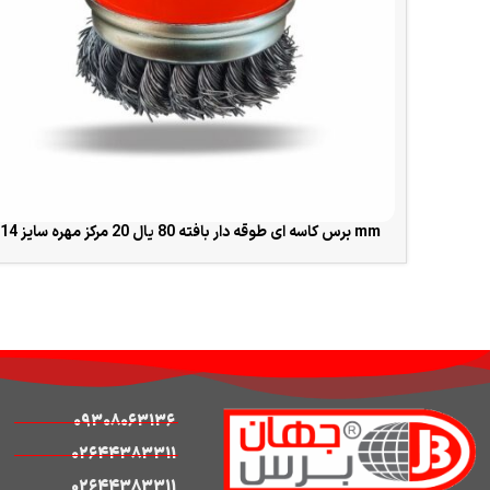
برس کاسه ای طوقه دار بافته 80 یال 20 مرکز مهره سایز 14×2 mm
READ MORE
09308063136
02644383311
02644383311