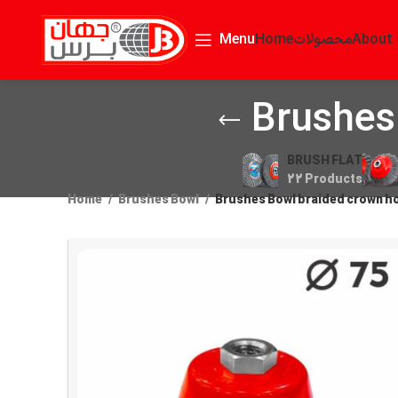
Home
محصولات
About 
Menu
Brushes
BRUSH FLAT
22 Products
Home
Brushes Bowl
Brushes Bowl braided crown h