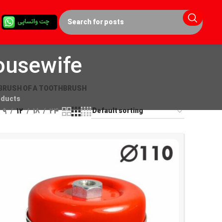
ousewife
BRUSH OF A TOOTHBRUSH
oducts
9
12
18
24