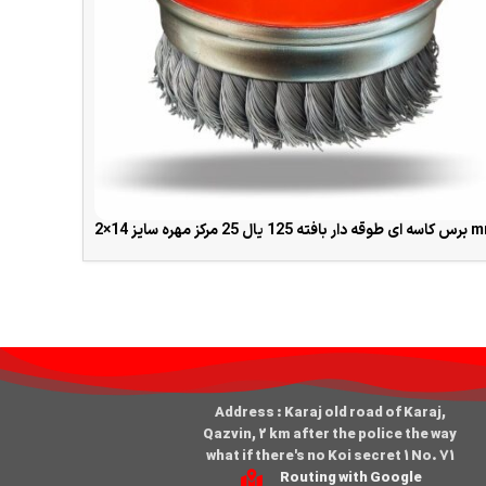
 بافته 125 یال 25 مرکز مهره سایز 14×2
READ MORE
Address : Karaj old road of Karaj,
Qazvin, 2 km after the police the way
what if there's no Koi secret 1 No. 71
Routing with Google