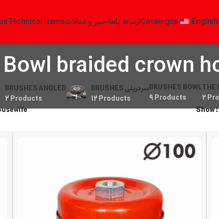
us
Technical items
اخبار و مقالات
ارتباط باما
Catalogue
English
 Bowl braided crown h
BRUSHES BOWL
THE 
BRUSHES ANGLED
BRUSHES سردریلی
9 Products
2 Pr
2 Products
12 Products
ousewife
Show