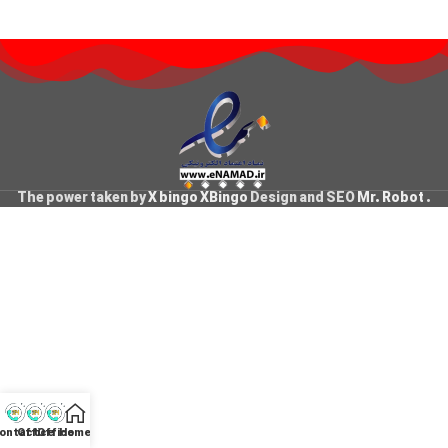
The power taken by
X bingo XBingo
Design and SEO
Mr. Robot
.
ontact
Office
Office
Home