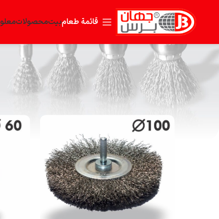
بيت
محصولات
معلوم
قائمة طعام
برس های دنباله دار