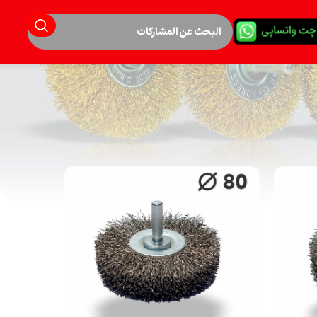
< بازگشت